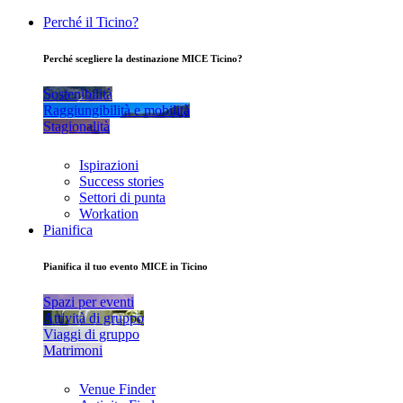
Perché il Ticino?
Perché scegliere la destinazione MICE Ticino?
Sostenibilità
Raggiungibilità e mobilità
Stagionalità
Ispirazioni
Success stories
Settori di punta
Workation
Pianifica
Pianifica il tuo evento MICE in Ticino
Spazi per eventi
Attività di gruppo
Viaggi di gruppo
Matrimoni
Venue Finder