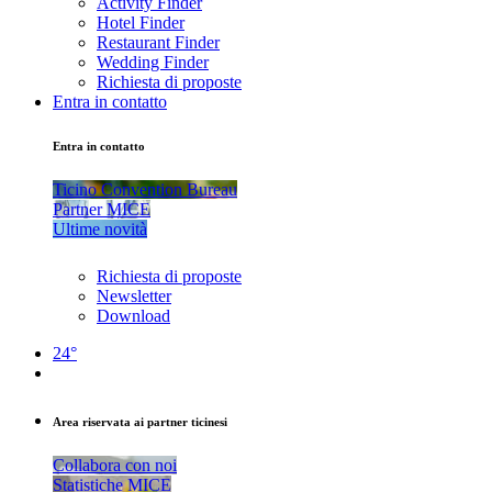
Activity Finder
Hotel Finder
Restaurant Finder
Wedding Finder
Richiesta di proposte
Entra in contatto
Entra in contatto
Ticino Convention Bureau
Partner MICE
Ultime novità
Richiesta di proposte
Newsletter
Download
24°
Area riservata ai partner ticinesi
Collabora con noi
Statistiche MICE