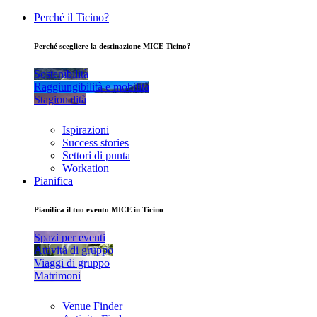
Perché il Ticino?
Perché scegliere la destinazione MICE Ticino?
Sostenibilità
Raggiungibilità e mobilità
Stagionalità
Ispirazioni
Success stories
Settori di punta
Workation
Pianifica
Pianifica il tuo evento MICE in Ticino
Spazi per eventi
Attività di gruppo
Viaggi di gruppo
Matrimoni
Venue Finder