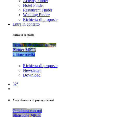
Activity Finder
Hotel Finder
Restaurant Finder
Wedding Finder
Richiesta di proposte
Entra in contatto
Entra in contatto
Ticino Convention Bureau
Partner MICE
Ultime novità
Richiesta di proposte
Newsletter
Download
32°
Area riservata ai partner ticinesi
Collabora con noi
Statistiche MICE