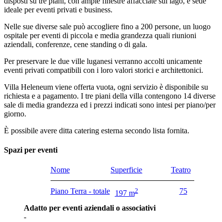
disposti su tre piani, con ampie finestre affacciate sul lago, è sede
ideale per eventi privati e business.
Nelle sue diverse sale può accogliere fino a 200 persone, un luogo
ospitale per eventi di piccola e media grandezza quali riunioni
aziendali, conferenze, cene standing o di gala.
Per preservare le due ville luganesi verranno accolti unicamente
eventi privati compatibili con i loro valori storici e architettonici.
Villa Heleneum viene offerta vuota, ogni servizio è disponibile su
richiesta e a pagamento. I tre piani della villa contengono 14 diverse
sale di media grandezza ed i prezzi indicati sono intesi per piano/per
giorno.
È possibile avere ditta catering esterna secondo lista fornita.
Spazi per eventi
Nome
Superficie
Teatro
Piano Terra - totale
2
75
197 m
Adatto per eventi aziendali o associativi
-