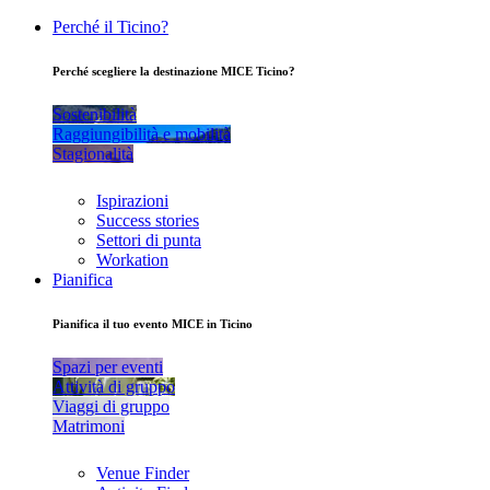
Perché il Ticino?
Perché scegliere la destinazione MICE Ticino?
Sostenibilità
Raggiungibilità e mobilità
Stagionalità
Ispirazioni
Success stories
Settori di punta
Workation
Pianifica
Pianifica il tuo evento MICE in Ticino
Spazi per eventi
Attività di gruppo
Viaggi di gruppo
Matrimoni
Venue Finder