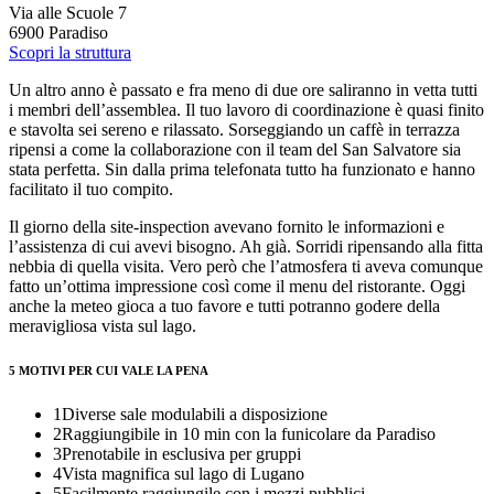
Via alle Scuole 7
6900 Paradiso
Scopri la struttura
Un altro anno è passato e fra meno di due ore saliranno in vetta tutti
i membri dell’assemblea. Il tuo lavoro di coordinazione è quasi finito
e stavolta sei sereno e rilassato. Sorseggiando un caffè in terrazza
ripensi a come la collaborazione con il team del San Salvatore sia
stata perfetta. Sin dalla prima telefonata tutto ha funzionato e hanno
facilitato il tuo compito.
Il giorno della site-inspection avevano fornito le informazioni e
l’assistenza di cui avevi bisogno. Ah già. Sorridi ripensando alla fitta
nebbia di quella visita. Vero però che l’atmosfera ti aveva comunque
fatto un’ottima impressione così come il menu del ristorante. Oggi
anche la meteo gioca a tuo favore e tutti potranno godere della
meravigliosa vista sul lago.
5 MOTIVI PER CUI VALE LA PENA
1
Diverse sale modulabili a disposizione
2
Raggiungibile in 10 min con la funicolare da Paradiso
3
Prenotabile in esclusiva per gruppi
4
Vista magnifica sul lago di Lugano
5
Facilmente raggiungile con i mezzi pubblici