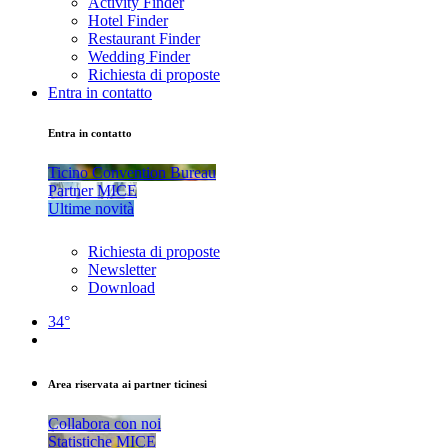
Activity Finder
Hotel Finder
Restaurant Finder
Wedding Finder
Richiesta di proposte
Entra in contatto
Entra in contatto
Ticino Convention Bureau
Partner MICE
Ultime novità
Richiesta di proposte
Newsletter
Download
34°
Area riservata ai partner ticinesi
Collabora con noi
Statistiche MICE