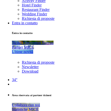
Activity Finder
Hotel Finder
Restaurant Finder
Wedding Finder
Richiesta di proposte
Entra in contatto
Entra in contatto
Ticino Convention Bureau
Partner MICE
Ultime novità
Richiesta di proposte
Newsletter
Download
34°
Area riservata ai partner ticinesi
Collabora con noi
Statistiche MICE