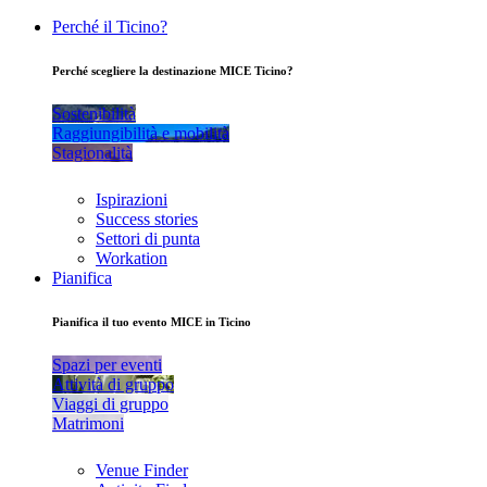
Perché il Ticino?
Perché scegliere la destinazione MICE Ticino?
Sostenibilità
Raggiungibilità e mobilità
Stagionalità
Ispirazioni
Success stories
Settori di punta
Workation
Pianifica
Pianifica il tuo evento MICE in Ticino
Spazi per eventi
Attività di gruppo
Viaggi di gruppo
Matrimoni
Venue Finder