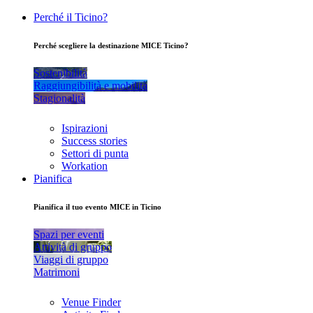
Perché il Ticino?
Perché scegliere la destinazione MICE Ticino?
Sostenibilità
Raggiungibilità e mobilità
Stagionalità
Ispirazioni
Success stories
Settori di punta
Workation
Pianifica
Pianifica il tuo evento MICE in Ticino
Spazi per eventi
Attività di gruppo
Viaggi di gruppo
Matrimoni
Venue Finder