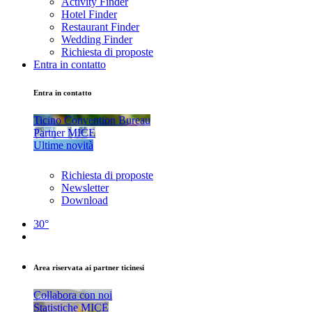
Activity Finder
Hotel Finder
Restaurant Finder
Wedding Finder
Richiesta di proposte
Entra in contatto
Entra in contatto
Ticino Convention Bureau
Partner MICE
Ultime novità
Richiesta di proposte
Newsletter
Download
30°
Area riservata ai partner ticinesi
Collabora con noi
Statistiche MICE