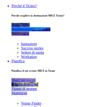
Perché il Ticino?
Perché scegliere la destinazione MICE Ticino?
Sostenibilità
Raggiungibilità e mobilità
Stagionalità
Ispirazioni
Success stories
Settori di punta
Workation
Pianifica
Pianifica il tuo evento MICE in Ticino
Spazi per eventi
Attività di gruppo
Viaggi di gruppo
Matrimoni
Venue Finder