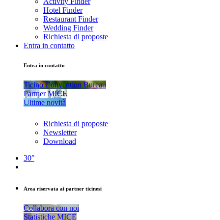
Activity Finder
Hotel Finder
Restaurant Finder
Wedding Finder
Richiesta di proposte
Entra in contatto
Entra in contatto
Ticino Convention Bureau
Partner MICE
Ultime novità
Richiesta di proposte
Newsletter
Download
30°
Area riservata ai partner ticinesi
Collabora con noi
Statistiche MICE